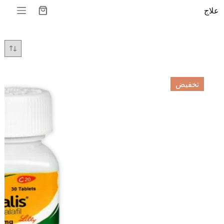
لتجاوز
علاج
لى
عربة
لمحتوى
التسوق
تخفيض