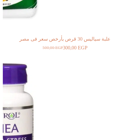
علبة سياليس 30 قرص بأرخص سعر فى مصر
300,00
EGP
500,00
EGP
السعر
السعر
الحالي
الأصلي
هو:
هو:
500,00 EGP.
300,00 EGP.