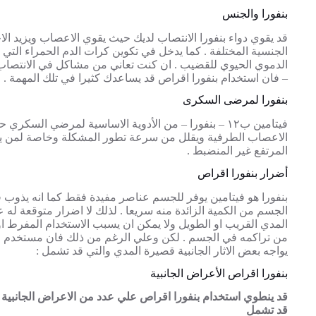
بنفورا والجنس
قد يقوي دواء بنفورا الانتصاب لديك حيث يقوي الاعصاب ويزيد ا
الجنسية المختلفة . كما يدخل في تكوين كرات الدم الحمراء التي ت
الدموي الحيوي للقضيب . ان كنت تعاني من مشاكل في الانتصاب –
– فان استخدام بنفورا اقراص قد يساعدك كثيرا في تلك المهمة .
بنفورا لمرضى السكرى
فيتامين ب١٢ – بنفورا – من الأدوية الاساسية لمرضي السكر
الاعصاب الطرفية ويقلل من سرعة تطور المشكلة وخاصة لمن ي
المرتفع غير المنضبط .
أضرار بنفورا اقراص
بنفورا هو فيتامين يوفر للجسم عناصر مفيدة فقط كما انه يذوب 
الجسم من الكمية الزائدة منه سريعا . لذلك لا اضرار متوقعة له 
المدي القريب او الطويل ولا يمكن ان يسبب الاستخدام المفرط 
من تراكمه في الجسم . لكن وعلي الرغم من ذلك فان مستخدم عل
يواجه بعض الاثار الجانبية قصيرة المدي والتي قد تشمل :
بنفورا اقراص الأعراض الجانبية
قد ينطوي استخدام بنفورا اقراص علي عدد من الاعراض الجانبية 
قد تشمل