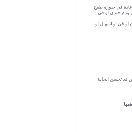
ر عادة في صورة طفح
ي ورم جلدي او في
 او قئ او اسهال او
س قد تحسن الحالة
همها