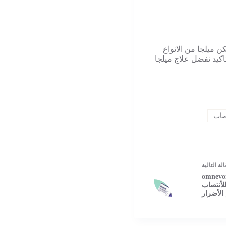
كن ميلجا من الانواع
تاكيد نفضل علاج ميلجا
صاب
الة
التالية
ومنيفورا omnevora
لأنتصاب
الأضرار