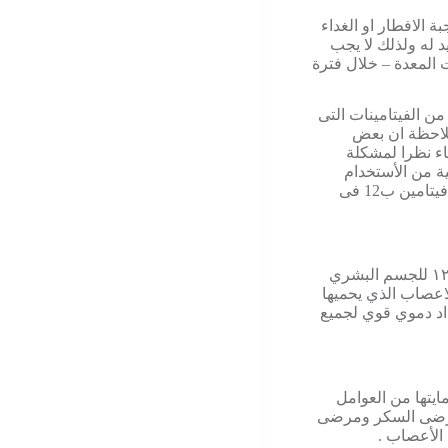
 الافطار او الغداء
 له ولذلك لا يجب
ت المعدة – خلال فترة
ن الفيتامينات التى
لاحظة ان بعض
 المعدة والامعاء نظرا لمشكلة
ة من الأستخدام
ناقش طبيبك فى امكانية استبدال اقراص بنفورا باى نوع اخر من فيتامين ب12 فى
تستعمل اقراص بنفورا لتوفير امداد يومي مستمر من فيتامين ب١٢ للجسم البشري
اعصاب الذي يحميها
اد دموي قوي لجميع
ايتها من العوامل
 لمرضى السكر ومرضى
الأعصاب .