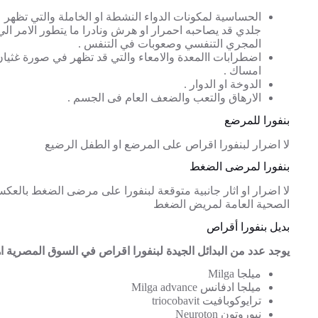
الحساسية لمكونات الدواء النشطة او الخاملة والتي تظه
جلدي قد يصاحبه احمرار او هرش ونادرا ما يتطور الامر ال
المجري التنفسي وصعوبات في التنفس .
اضطرابات االمعدة والامعاء والتي قد تظهر في صورة غثيان
امساك .
الدوخة او الدوار .
الارهاق والتعب والضعف العام فى الجسم .
بنفورا للمرضع
لا اضرار لبنفورا اقراص على المرضع او الطفل الرضيع
بنفورا لمرضى الضغط
لا اضرار او اثار جانبية متوقعة لبنفورا على مرضى الضغط بالعك
الصحية العامة لمريض الضغط
بديل بنفورا أقراص
يوجد عدد من البدائل الجيدة لبنفورا اقراص في السوق المصرية ا
ميلجا Milga
ميلجا ادفانس Milga advance
ترايوكوبافيت triocobavit
نيوروتون Neuroton