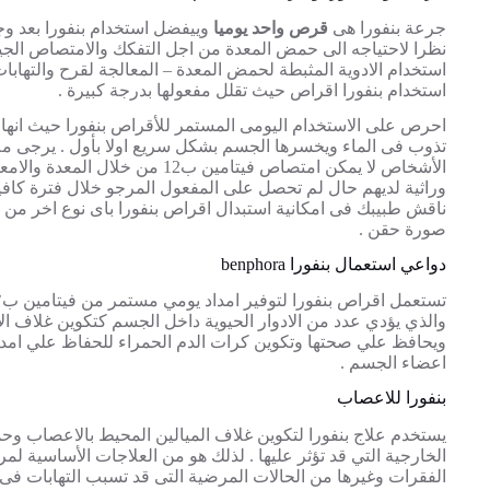
جرعة بنفورا هى
قرص واحد يوميا
وييفضل استخدام بنفورا بعد وجبة
نظرا لاحتياجه الى حمض المعدة من اجل التفكك والامتصاص الجيد
استخدام الادوية المثبطة لحمض المعدة – المعالجة لقرح والتهابا
استخدام بنفورا اقراص حيث تقلل مفعولها بدرجة كبيرة .
احرص على الاستخدام اليومى المستمر للأقراص بنفورا حيث انها م
تذوب فى الماء ويخسرها الجسم بشكل سريع اولا بأول . يرجى م
الأشخاص لا يمكن امتصاص فيتامين ب12 من خلال
وراثية لديهم حال لم تحصل على المفعول المرجو خلال فترة كافي
صورة حقن .
دواعي استعمال بنفورا benphora
والذي يؤدي عدد من الادوار الحيوية داخل الجسم كتكوين غلاف ال
ويحافظ علي صحتها وتكوين كرات الدم الحمراء للحفاظ علي امد
اعضاء الجسم .
بنفورا للاعصاب
يستخدم علاج بنفورا لتكوين غلاف الميالين المحيط بالاعصاب وحم
الخارجية التي قد تؤثر عليها . لذلك هو من العلاجات الأساسية
الفقرات وغيرها من الحالات المرضية التى قد تسبب التهابات فى 