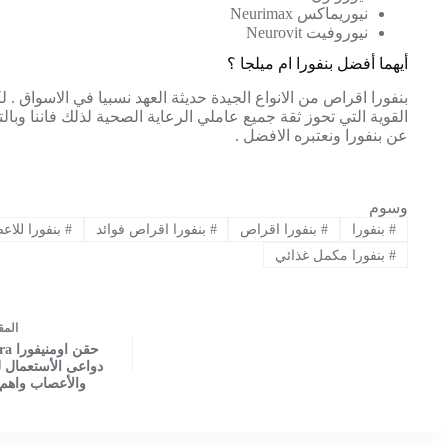
نيوريماكس Neurimax
نيوروفيت Neurovit
أيهما أفضل بنفورا ام ميلجا ؟
بنفورا اقراص من الانواع الجيدة حديثة العهد نسبيا في الاسواق . ل
القوية التي تحوز ثقة جميع عاملي الرعاية الصحية لذلك فاننا وبال
عن بنفورا ونعتبره الافضل .
وسوم
#
بنفورا
#
بنفورا اقراص
#
بنفورا اقراص فوائد
#
بنفورا للاع
#
بنفورا مكمل غذائي
ال
مق
حقن ا
دواعى الأستعمال ل
والأعصاب واهم 