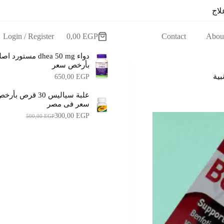
لاج
Login / Register
0,00
EGP
Contact
Abou
عربة
التسوق
دواء dhea 50 mg مستورد 
بأرخص سعر
650,00
EGP
علبة سياليس 30 قرص بأر
سعر فى مصر
300,00
EGP
500,00
EGP
ا
ا
ل
ل
س
س
ع
ع
ر
ر
ا
ا
ل
ل
أ
ح
ا
ص
ل
ل
ي
ي
ه
ه
و
و