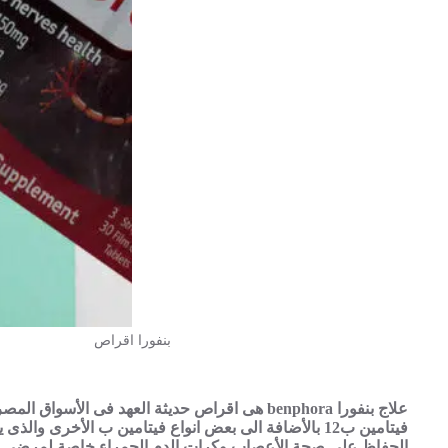
بنفورا اقراص
علاج بنفورا benphora هى اقراص حديثة العهد فى الأسوا
فيتامين ب12 بالأضافة الى بعض انواع فيتامين ب الأخرى والذ
الحفاظ على صحة الأعصاب وكرات الدم الحمراء خاصة لمرضى ا