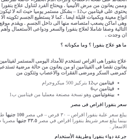
وممن يعانون من مرض الأنيميا . ويحتاج الفرد لتناول علاج بنفورا –
يحتوى على فيتامين ب12 – بشكل مستمر يوميا حيث انه لا
انواع معينة وبكميات قليلة ايضا . كما لا يستطيع الجسم تكوينه ال
وهى اماكن يصعب امتصاصه منها الى داخل الجسم . ويقدم موقع
التالية وصفا شاملا لعلاج بنفورا والسعر ودواعى الأستعمال وأهم ال
ان وجدت .
ما هو علاج بنفورا ؟ وما مكوناته ؟
يعانون نقصا فى الفيتامين او من يعانون من حالة مرضية تستدعى 
كمرضى السكر ومرضى الفقرات والاعصاب وتتكون من
فيتامين ب12
بتركيز 500 ميكروجرام
فيتامين ب6
بينفوتيامين
وهو نسخة مصنعة معمليا من فيتامين ب1
سعر بنفورا اقراص فى مصر
يبلغ سعر علبة بنفورا اقراص – ٣٠ قرص – في مصر
100 جنيها
طبق
بينما يبلغ سعر شريط بنفورا اقراص في مصر
٣٣.٥ جنيها
مصريا ط
الاسعار .
جرعة دواء بنفورا وطريقة الأستخدام