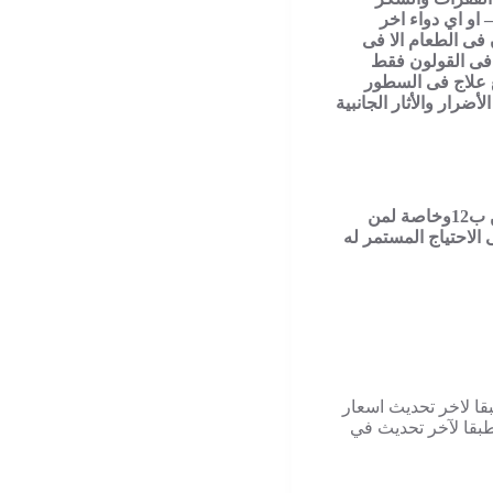
 او اي دواء اخر
 ثيكون فى الطعام الا فى
ا فى القولون فقط
 علاج فى السطور
أضرار والأثار الجانبية
علاج بنفورا هى اقراص تستخدم للأمداد اليومى المستمر لفيتامين ب12وخاصة لمن
الاحتياج المستمر له
ا لاخر تحديث اسعار
بقا لآخر تحديث في