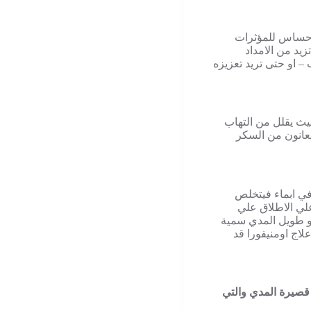
لاحساس للمؤثرات
زيد من الامداد
 او حتى تريد تعزيزه
ي حيث يقلل من التهاب
عانون من السكر
في ابماء فيتخلص
علي الاطلاق علي
او طويل المدي سمية
اج اومنيفورا قد
قصيرة المدي والتي