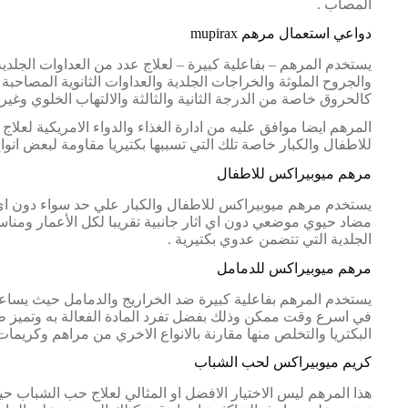
المصاب .
دواعي استعمال مرهم mupirax
يستخدم المرهم – بفاعلية كبيرة – لعلاج عدد من العداوات الجلدي
والجروح الملوثة والخراجات الجلدية والعداوات الثانوية المصاحبة
كالحروق خاصة من الدرجة الثانية والثالثة والالتهاب الخلوي وغيره
المرهم ايضا موافق عليه من ادارة الغذاء والدواء الامريكية لعلا
للاطفال والكبار خاصة تلك التي تسببها بكتيريا مقاومة لبعض انواع
مرهم ميوبيراكس للاطفال
يستخدم مرهم ميوبيراكس للاطفال والكبار علي حد سواء دون ا
مضاد حيوي موضعي دون اي اثار جانبية تقريبا لكل الأعمار ومنا
الجلدية التي تتضمن عدوي بكتيرية .
مرهم ميوبيراكس للدمامل
يستخدم المرهم بفاعلية كبيرة ضد الخراريج والدمامل حيث يساع
في اسرع وقت ممكن وذلك بفضل تفرد المادة الفعالة به وتميز ط
البكتريا والتخلص منها مقارنة بالانواع الاخري من مراهم وكريمات
كريم ميوبيراكس لحب الشباب
هذا المرهم ليس الاختيار الافضل او المثالي لعلاج حب الشباب ح