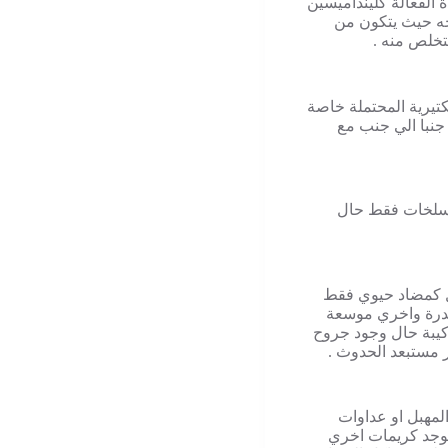
ة الفعالة كلينداميسين
وجه حيث يتكون من
لتخلص منه .
تيرية المحتملة خاصة
 جنبا الي جنب مع
تسلخات فقط حال
مل كمضاد حيوي فقط
مخدرة واخري موسعة
ركيبة حال وجود جروح
ر مستبعد الحدوث .
مهبل او عداوات
ويوجد كريمات اخري