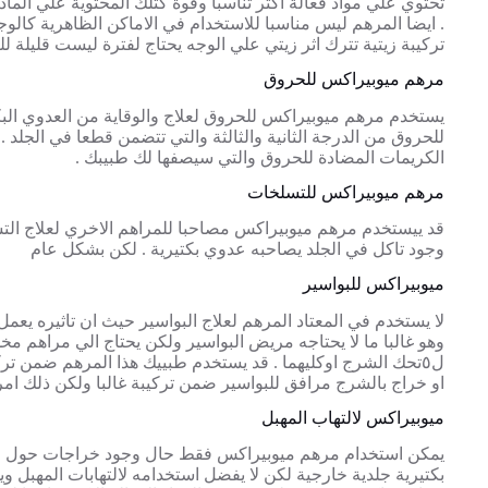
تحتوي علي مواد فعالة اكثر تناسبا وقوة كتلك المحتوية علي الماد
. ايضا المرهم ليس مناسبا للاستخدام في الاماكن الظاهرية كال
تركيبة زيتية تترك اثر زيتي علي الوجه يحتاج لفترة ليست قليلة ل
مرهم ميوبيراكس للحروق
يستخدم مرهم ميوبيراكس للحروق لعلاج والوقاية من العدوي البك
للحروق من الدرجة الثانية والثالثة والتي تتضمن قطعا في الجلد .
الكريمات المضادة للحروق والتي سيصفها لك طبيبك .
مرهم ميوبيراكس للتسلخات
قد ييستخدم مرهم ميوبيراكس مصاحبا للمراهم الاخري لعلاج ال
وجود تاكل في الجلد يصاحبه عدوي بكتيرية . لكن بشكل عام
ميوبيراكس للبواسير
لا يستخدم في المعتاد المرهم لعلاج البواسير حيث ان تاثيره يع
وهو غالبا ما لا يحتاجه مريض البواسير ولكن يحتاج الي مراهم 
ل٥تحك الشرج اوكليهما . قد يستخدم طبييك هذا المرهم ضمن ت
او خراج بالشرج مرافق للبواسير ضمن تركيبة غالبا ولكن ذلك ام
ميوبيراكس لالتهاب المهبل
يمكن استخدام مرهم ميوبيراكس فقط حال وجود خراجات حول ال
بكتيرية جلدية خارجية لكن لا يفضل استخدامه لالتهابات المهبل 