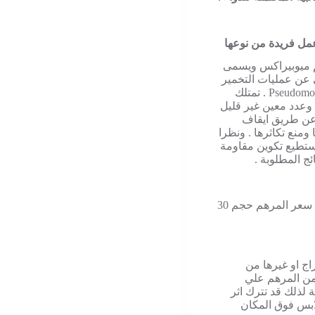
مل فريدة من نوعها
هم ميوبيراكس ويسمى
تج بشكل طبيعى عن عمليات التخمير
بواسطة نوع من انواع البكتيريا المسماة ب Pseudomonas fluorescens . تمتلك
 وعدد معين غير قليل
 عن طريق ايقاف
 ومنع تكاثرها . ونظرا
تستطيع تكوين مقاومة
ج المطلوبة .
يبلغ سعر المرهم حجم 10 جم في مصر 48 جنيها مصريا بينما يبلغ سعر المرهم حجم 30
ج او غيرها من
 من المرهم علي
 لذلك قد تترك اثر
ابس فوق المكان