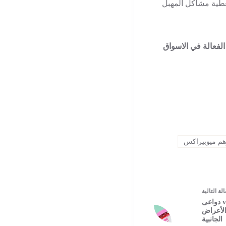
تغطية مشاكل المهبل
لفعالة في الاسواق
م ميوبيراكس
الة
التالية
فيوسيت viocyst دواعى
الأعراض
الجانبية