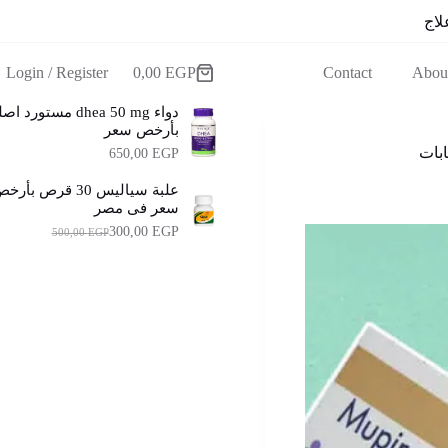
لاج
Login / Register
0,00
EGP
Contact
Abou
عربة
التسوق
دواء dhea 50 mg مستورد 
بأرخص سعر
650,00
EGP
علبة سياليس 30 قرص بأر
سعر فى مصر
300,00
EGP
500,00
EGP
ا
ا
ل
ل
س
س
ع
ع
ر
ر
ا
ا
ل
ل
أ
ح
ا
ص
ل
ل
ي
ي
ه
ه
و
و