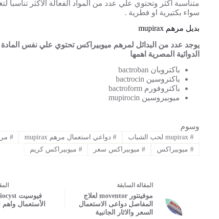
متناسبة اكثر وتحتوي علي عدد من المواد الفعالة الاكثر تناسبا ل
سواء بكتيرية او فطرية .
بديل مرهم mupirax
يوجد عدد من البدائل لمرهم ميوبيراكس تحتوي علي نفس المادة ا
الدوائية المصرية اهمها
باكتروبان bactroban
باكتروسين bactrocin
باكتروفورم bactroform
ميوبيروسين mupirocin
وسوم
#
mupirax لحب الشباب
#
دواعي استعمال مرهم mupirax
#
مره
#
ميوبيراكس
#
ميوبيراكس سعر
#
ميوبيراكس كريم
ال
مقالة
السابقة
ال
مق
موفينتور moventor لعلاج
المفاصل دواعى الاستعمال
الأستعمال واهم 
السعر والاثار الجانبية