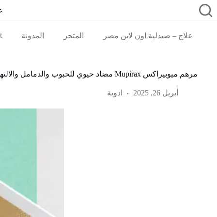
لتجاوز
ع
لى
لمحتوى
t
علاج – صيدلية اون لاين مصر
المتجر
المدونة
مرهم ميوبيراكس Mupirax مضاد حيوي للحبوب والدمامل والالتهابات
أبريل 26, 2025
ادوية