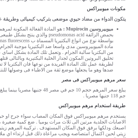
مكونات ميوبيراكس
يتكون الدواء من مضاد حيوي موضعى بتركيب كيميائى وطريقة ع
ميوبيروسين Mupirocin :
هو المادة الفعالة المكونة لمر
بحمض الزائفة pseudomonas acid والذي ين
مادة الميوبيروسين مدى واسعا ضد البكتيريا موجبة الجرام
من البكتريا سالبة الجرام . وتعمل تلك المادة بشكل اساى
تخليق البروتين المكون لجدار الخلية البكتيرية وبالتالى قتلها
لطريقة عمل تلك المادة الفريدة من نوعها فان البكتريا لا 
ضدها وهو ما يجعلها موضع ثقة من الاطباء فى وصولها للنتائ
سعر مرهم ميوبيراكس فى مصر
جم 118 جنيها مصريا .
طريقة استخدام مرهم ميوبيراكس
يستخدم مرهم ميوبيراكس فوق المكان المصاب سواء جرح او خرا
الاصابات الجلدية مرتين الى ثلاث مرات يوميا . ضع كمية صغيرة
اصبعك ودلكها برفق فوق المكان المستهدف . تركيبة المرهم زيتية
زيتي لحين اكتمال امتصاصه ويجب مراعاة ذلك قبل ارتداء اي مل