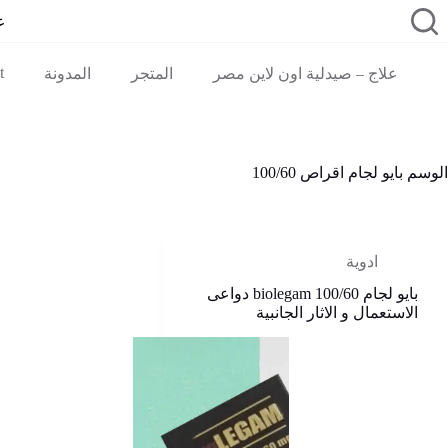
لتجاوز
ع
لى
لمحتوى
t
علاج – صيدلية اون لاين مصر
المتجر
المدونة
الوسم
بايو لجام اقراص 100/60
ادوية
بايو لجام 100/60 biolegam دواعى
الاستعمال و الاثار الجانبية