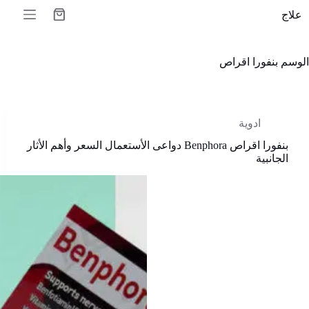
لتجاوز
علاج
لى
عربة
لمحتوى
التسوق
الوسم
بنفورا اقراص
ادوية
بنفورا اقراص Benphora دواعى الأستعمال السعر وأهم الأثار
الجانبية