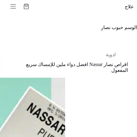
لتجاوز
علاج
لى
عربة
لمحتوى
التسوق
الوسم
حبوب نصار
ادوية
اقراص نصار Nassar افضل دواء ملين للإمساك سريع
المفعول