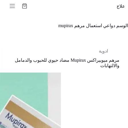
لتجاوز
علاج
لى
عربة
لمحتوى
التسوق
الوسم
دواعي استعمال مرهم mupirax
ادوية
مرهم ميوبيراكس Mupirax مضاد حيوي للحبوب والدمامل
والالتهابات