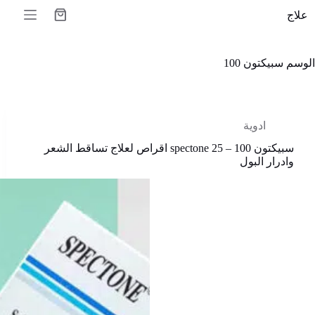
لتجاوز
علاج
لى
عربة
لمحتوى
التسوق
الوسم
سبيكتون 100
ادوية
سبيكتون spectone 25 – 100 اقراص لعلاج تساقط الشعر
وادرار البول