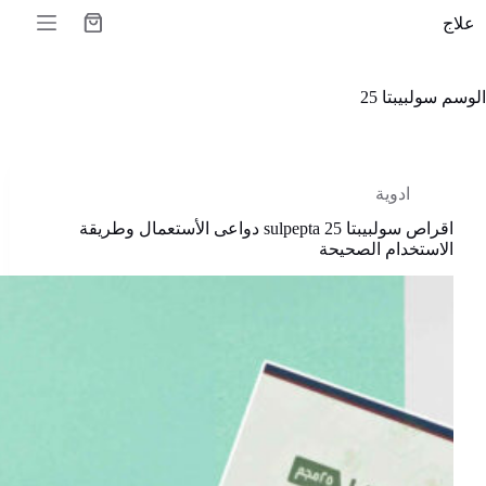
لتجاوز
علاج
لى
عربة
لمحتوى
التسوق
الوسم
سولبيبتا 25
ادوية
اقراص سولبيبتا 25 sulpepta دواعى الأستعمال وطريقة
الاستخدام الصحيحة