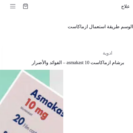
لتجاوز
علاج
لى
عربة
لمحتوى
التسوق
الوسم
طريقة استعمال ازماكاست
ادوية
برشام ازماكاست 10 asmakast – الفوائد والأضرار