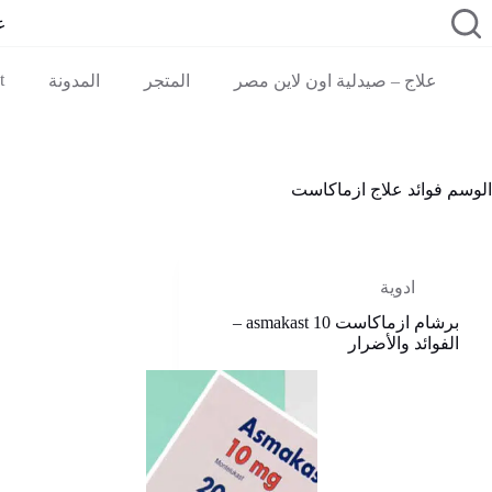
لتجاوز
ع
لى
لمحتوى
t
علاج – صيدلية اون لاين مصر
المتجر
المدونة
الوسم
فوائد علاج ازماكاست
ادوية
برشام ازماكاست 10 asmakast –
الفوائد والأضرار