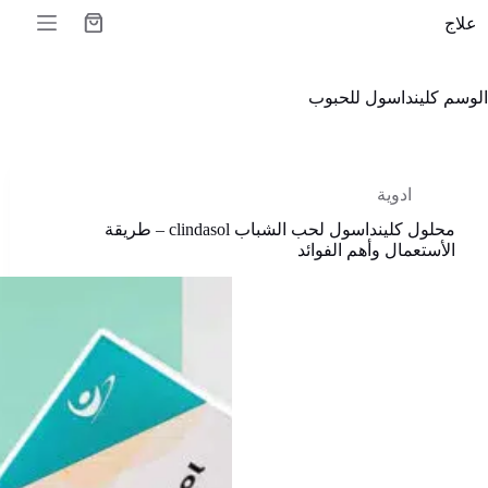
لتجاوز
علاج
لى
عربة
لمحتوى
التسوق
الوسم
كلينداسول للحبوب
ادوية
محلول كلينداسول لحب الشباب clindasol – طريقة
الأستعمال وأهم الفوائد