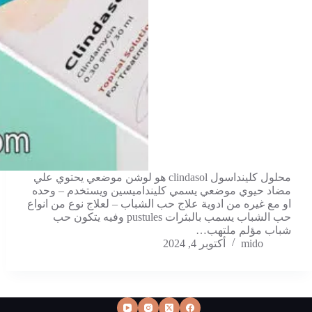
محلول كلينداسول clindasol هو لوشن موضعي يحتوي علي
مضاد حيوي موضعي يسمي كلينداميسين ويستخدم – وحده
او مع غيره من ادوية علاج حب الشباب – لعلاج نوع من انواع
حب الشباب يسمب بالبثرات pustules وفيه يتكون حب
شباب مؤلم ملتهب…
mido
أكتوبر 4, 2024