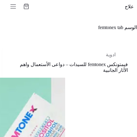
لتجاوز
علاج
لى
عربة
لمحتوى
التسوق
الوسم
femtonex tab
ادوية
فيمتونكس femtonex للسيدات – دواعى الأستعمال واهم
الأثار الجانبية