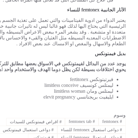
الآثار الجانبية femtonex للنساء
يعتبر الدواء من ادوية الفيتامينات والتي تعمل على تغذية الجسم و
الرئيسية التي يحتاج اليها لذلك فهو غالبا ليس له تاثيرات جانبية
متعددة او متشعبة . وقد يشعر المرء ببعض الاعراض البسيطه وال
الاضطرابات المعديه البسيطه مثل الغثيان والقىء والاحساس بالام
الطعام والاسهال والمغص او الامساك عند بعض الافراد .
بديل فيمتونكس
يوجد عدد من البدائل لفيمتونكس في الاسواق بعضها مطابق للترك
يحوي اختلافات بسيطة لكن يظل دوما الهدف والاستخدام واحد
اه
فيرتيتونكس fertitonex
ليمتلس كونسيف limitless conceive
ليمتلس ومان limitless woman
ايليفيت بريجنانسي elevit pregnancy
وسوم
femtonex tab
#
femtonex
#
#
اقراص فيمتونكس للسيدات
#
دواعى استعمال femtonex للنساء
#
دواعى استعمال فيمتونكس
#
دواعي استعمال femtonex للنساء
#
فيمتونكس