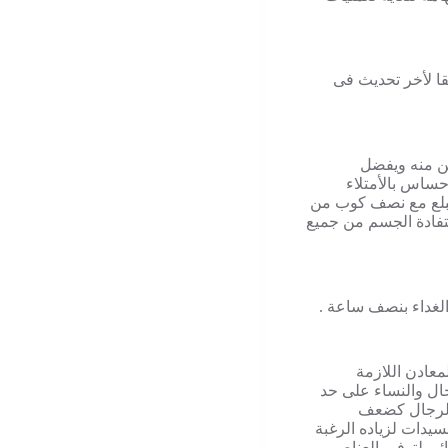
ا لأخر تحديث فى
كن منه ويفضل
حساس بالأمتلاء
 يبلع مع نصف كوب من
ستفادة الجسم من جميع
الغداء بنصف ساعة .
معادن اللازمة
جال والنساء على حد
بالرجال كضعف
سيدات لزياده الرغبة
ي لتوفير العناصر