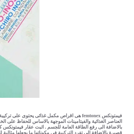
فيمتونكس femtonex هى اقراص مكمل غذائى يحتوى على تر
العناصر الغذائية والفيتامينات الموجهة بالاساس للحفاظ على ا
بالاضافة الى رفع الطاقة العامة للجسم . اثبت عقار فيمتونكس ك
قصيرة بالاضافة الى تفرد التركيبة فى مكوناتها ما يجعلها مثالية