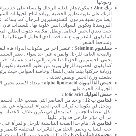
وجودتها .
زنك Zinc :
مكون هام للغاية للرجال والنساء على حد سواء
الزنك على تقوية تطوير الخصية وزيادة انتاج الحيوانات المنو
ايضا من نسبة هرمون التستوستيرون للرجال كما يساعد 
البروستاتا وتكوين السوائل البين خلوية بها . للسيدات فان ا
حيث يغذي الجنين للحامل ويقلل إمكانية حدوث الطلق المط
كما يقوي الشعر ويمنع تساقطه لدي الحامل التي غالبا ما تعا
وتساقط الشعر .
سيلينيوم Selenium :
عنصر اخر من مكونات الدواء هام للغا
والصحة العامة للرجل والمراة علي حد سواء . يعتبر السيلي
يحمي الجسم من الجزيئات الحرة والتي تفسد عمليات حيوي
كما يقوي الخصوبة للرجل ويزيد من تطور الخصية وتكوين ال
وزيادة حركتها بينما يغذي النساء وخاصة الحوامل حيث ير
بضعف وزن الجنين ونقص تغذيته .
حمض الفا ليبويك alpha lipoic acid :
مضاد اكسدة يحمي ال
الجزيئات الحرة عليها
حمض الفوليك folic acid :
فيتامين ب 12 :
واحد من العناصر التي يصعب علي الجسم ان
ويدخل في تكوينات كريات الدم الحمراء المسئولة عن نقل 
لكل اعضاء الجسم . كما يدخل في تكوين غلاف الاعصاب و
من اي مؤثر خارجي فد يؤثر عليها .
فيتامين A :
هام جدا الصحة التناسلية للرجل والمرأة علي ح
حب الشباب ويحمي الجلد من التاثيرات المختلفة كالعمر و
مجموعة فيتامينات C , D , E :
مجموعة من الفيتامينات الها