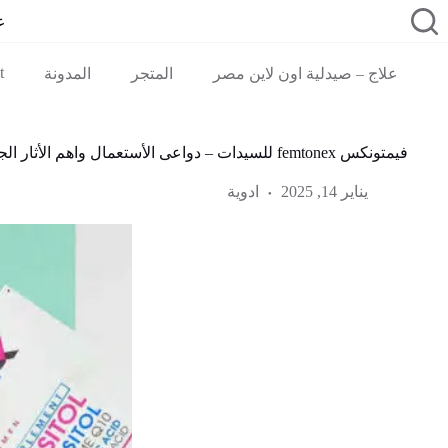
لتجاوز
ع
لى
لمحتوى
t
علاج – صيدلية اون لاين مصر
المتجر
المدونة
فيمتونكس femtonex للسيدات – دواعى الأستعمال واهم الأثار الجانبية
يناير 14, 2025
ادوية