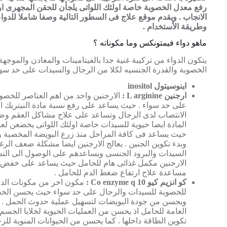
رفع معدل الخصوبة خاصة اولئك اللواتى يلجأن للحقن المجهرى او 
الانجاب . ويقدم موقع علاج فى السطور التالية وصفا شاملا للدوا
وطريقة الأستخدام .
ماهو دواء فيمتونكس وما مكوناته ؟
يتكون الدواء من تركيبة غنية جدا بالفيتامينات والمعادن والموجهة
الخصوبة والقدرة الجنسيه لكلا من الرجال والسيدات على حد سو
اينوسيتول inositol
ارجنين L arginine :
الارجنين واحد من اهم العناصر للخصو
على حد سواء . حيث يساعد على رفع نسبة مادة النيتريك ا
الانتصاب لدى الرجال وتساعد على علاج مشاكل العقم وض
المادة ايضا حيوية للسيدات خاصة اولئك اللواتى يخضعن لع
حيث يساعد فى كافة المراحل منذ زرع البويضة المخصبة و
وبدء تكوين الجنين . يعالج الارجنين ايضا مشكلة ضعف الرغ
السيدات والبرود الجنسى ويساعدهم على الوصول الى النشو
الارجنين مكمل غذائى هام للحامل حيث يساعد على خفض 
مساعدة علاج ارتفاع ضغط الدم للحامل .
كو انزيم كيو 10 Co enzyme q :
مكون اخر من مكونات الدوا
للخصوبة للسيدات والرجال على حد سواء حيث يحسن الخ
ويحسن من جودة البويضات لتسهيل عملية حدوث الحمل . 
العامة للحامل اذ يحسن من العمليات الحيوية لخلايا الج
تكوين الطاقة داخلها . كما يحسن من الحيوانات المنوية للر