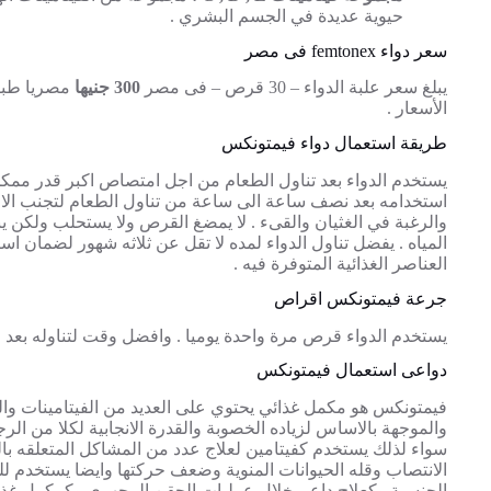
حيوية عديدة في الجسم البشري .
سعر دواء femtonex فى مصر
يبلغ سعر علبة الدواء – 30 قرص – فى مصر
300 جنيها
مصريا طبق
الأسعار .
طريقة استعمال دواء فيمتونكس
يستخدم الدواء بعد تناول الطعام من اجل امتصاص اكبر قدر مم
استخدامه بعد نصف ساعة الى ساعة من تناول الطعام لتجنب الا
والرغبة في الغثيان والقىء . لا يمضغ القرص ولا يستحلب ولكن
المياه . يفضل تناول الدواء لمده لا تقل عن ثلاثه شهور لضمان ا
العناصر الغذائية المتوفرة فيه .
جرعة فيمتونكس اقراص
يستخدم الدواء قرص مرة واحدة يوميا . وافضل وقت لتناوله بعد 
دواعى استعمال فيمتونكس
فيمتونكس هو مكمل غذائي يحتوي على العديد من الفيتامينات وال
والموجهة بالاساس لزياده الخصوبة والقدرة الانجابية لكلا من الر
سواء لذلك يستخدم كفيتامين لعلاج عدد من المشاكل المتعلقه 
الانتصاب وقله الحيوانات المنوية وضعف حركتها وايضا يستخدم لل
الجنسية وكعلاج داعم خلال عمليات الحقن المجهري وكمكمل غذائ