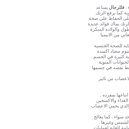
 .
فللرجال
يساعد
ية كما يرفع الزنك
على الحفاظ على صحة
لزنك يماك فوائد عديدة
ول والولادة المبكرة
ني من الانيميا
ية للصحة الجنسية
نيوم مضاد اكسدة
ة كثيرة في الجسم .
حيوانات المنوية
تبط نقصه في جسمها
اعصاب من تاثير
تاجها بمفرده .
الغذاء والاكسجين
الذي يحمي الاعصاب
د سواء . كما يعالج
الشمس وغيرها .
مة للغاية لعمليات