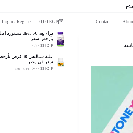
لاج
Login / Register
0,00
EGP
Contact
Abou
عربة
التسوق
دواء dhea 50 mg مستورد 
بأرخص سعر
650,00
EGP
علبة سياليس 30 قرص بأر
سعر فى مصر
300,00
EGP
500,00
EGP
ا
ا
ل
ل
س
س
ع
ع
ر
ر
ا
ا
ل
ل
أ
ح
ا
ص
ل
ل
ي
ي
ه
ه
و
و