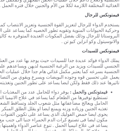
الغذائية المختلفة اللازمة لكلا من الأم والجنين خلال فتره الحمل .
فيمتونكس للرجال
يستخدم الدواء للرجال لتعزيز القوة الجنسية وتعزيز الانتصاب كم
وحركية الحيوانات المنوية وتقويه تطور الخصيه كما يساعد على
البروستاتا للرجال وذلك بفضل المكونات العديدة المتوفره به كالز
والانوسيتول وكو انزاين كيو تن .
فيمتونكس للسيدات
يملك الدواء فوائد عديدة جدا للسيدات حيث يوجد بها عدد من العنا
الجنسي للسيدات ويزيد من الرغبة الجنسية لديهن ويساعدهم على
الجنسية بسرعه كما يعتبر مكمل غذائي هام جدا خلال عمليات ا
يعمل على تحسين قوه وجوده البويضات ويسرع ويقوي من التصاقه
تاثيرها عند ذلك فقط ولكن ايضا يساعد على تطور الجنين وتغذيته
فيمتونكس والحمل :
يوفر دواء للحامل عدد من المغذيات الد
تستطيع توفيرها من الطعام كما يساعد في علاج الانيميا التي 
الحامل ويعالج مضاعفاتها مثل شعوب الجلد وتساقط الشع
تغذيه الجنين وزياده وزنه ويمنع ايضا او يقلل الطلق المبكر
يحوى ايضا حمض الفوليك الذى يساعد على تكوين القنوات ال
يساعد فى علاج انيميا الحمل . تنوع عناصر الدواء واهميتها 
فى علاج كل المشاكل التى قد تعانى منها المرأة الحامل .