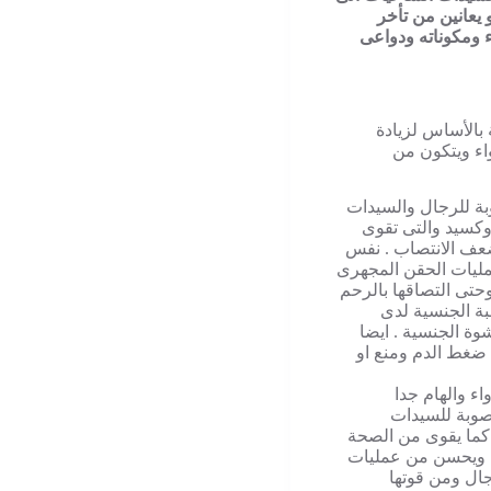
يعانين من تأخر
ء ومكوناته ودواعى
 بالأساس لزيادة
اء ويتكون من
بة للرجال والسيدات
وكسيد والتى تقوى
عف الانتصاب . نفس
مليات الحقن المجهرى
حتى التصاقها بالرحم
بة الجنسية لدى
ة الجنسية . ايضا
ضغط الدم ومنع او
ء والهام جدا
صوبة للسيدات
كما يقوى من الصحة
سم ويحسن من عمليات
جال ومن قوتها